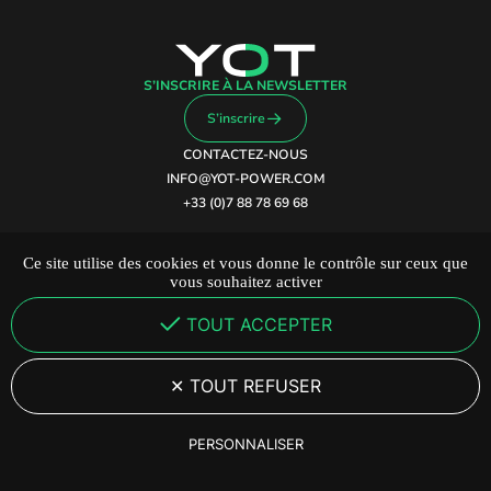
S’INSCRIRE À LA NEWSLETTER
S’inscrire
CONTACTEZ-NOUS
INFO@YOT-POWER.COM
+33 (0)7 88 78 69 68
YOT CATAMARANS
Ce site utilise des cookies et vous donne le contrôle sur ceux que
ZONE TECHNIQUE DU PORT
vous souhaitez activer
66140 CANET-EN-ROUSSILLON
TOUT ACCEPTER
DEVENEZ DISTRIBUTEUR
MENTIONS LÉGALES
POLITIQUE DE CONFIDENTIALITÉ ET COOKIES
TOUT REFUSER
PARAMÉTRAGES DES COOKIES
PERSONNALISER