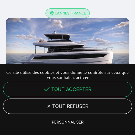
CANNES, FRANCE
Ce site utilise des cookies et vous donne le contrôle sur ceux que
vous souhaitez activer
TOUT ACCEPTER
DESCRIPTION
🚀 YOT 53 – Avant-Première Mondiale
TOUT REFUSER
Le futur du power cat débarque à Cannes !
📅
8 – 13 septembre 2026
|
Cannes Yachting
PERSONNALISER
Festival
💫 Découvrez le YOT 53, configurez-le à votre goût, et