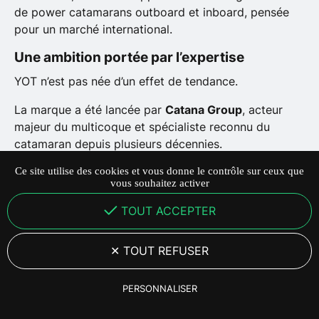
de power catamarans outboard et inboard, pensée
pour un marché international.
Une ambition portée par l’expertise
YOT n’est pas née d’un effet de tendance.
La marque a été lancée par
Catana Group
, acteur
majeur du multicoque et spécialiste reconnu du
catamaran depuis plusieurs décennies.
Ce site utilise des cookies et vous donne le contrôle sur ceux que
Fort de cette expertise, le groupe a observé une
vous souhaitez activer
évolution profonde du marché :
les propriétaires recherchent désormais davantage
TOUT ACCEPTER
d’espace, de stabilité et de confort, sans renoncer à
la performance moteur. C’est dans cette dynamique
TOUT REFUSER
qu’est né le projet YOT.
PERSONNALISER
28 Mai 2026
·
5
min de lecture