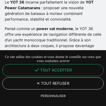
Le
YOT 36
incarne parfaitement la vision de
YOT
Power Catamarans
: proposer une nouvelle
génération de bateaux à moteur combinant
performance, stabilité et convivialité.
Pensé comme un
power cat moderne
, le YOT 36
offre une expérience de navigation différente de celle
d’un yacht monocoque traditionnel. Grâce à son
architecture à deux coques, il propose davantage
d’espace, une stabilité remarquable et une circulation
fluide à bord.
Ce site utilise des cookies et vous donne le contrôle sur ceux que
vous souhaitez activer
Le résultat : un bateau conçu pour profiter
TOUT ACCEPTER
pleinement de la mer, que ce soit pour une sortie à la
journée, un week-end côtier ou une escapade entre
TOUT REFUSER
amis.
PERSONNALISER
25 Juin 2026
·
4
min de lecture