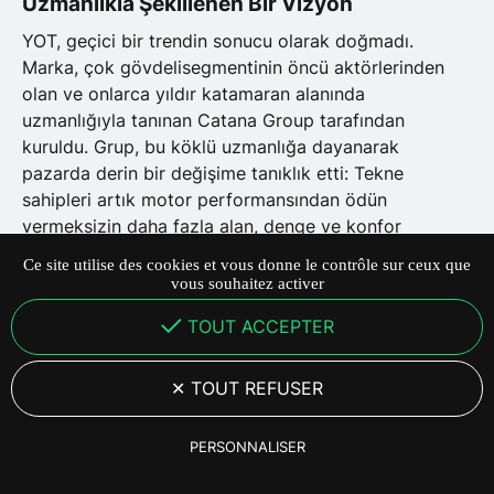
Uzmanlıkla Şekillenen Bir Vizyon
YOT, geçici bir trendin sonucu olarak doğmadı.
Marka, çok gövdelisegmentinin öncü aktörlerinden
olan ve onlarca yıldır katamaran alanında
uzmanlığıyla tanınan Catana Group tarafından
kuruldu. Grup, bu köklü uzmanlığa dayanarak
pazarda derin bir değişime tanıklık etti: Tekne
sahipleri artık motor performansından ödün
vermeksizin daha fazla alan, denge ve konfor
arayışındalar. YOT projesi, tam olarak bu dinamikten
Ce site utilise des cookies et vous donne le contrôle sur ceux que
yola çıkarak hayata geçirildi.
vous souhaitez activer
TOUT ACCEPTER
28 Mayıs 2026
·
5
min de lecture
TOUT REFUSER
PERSONNALISER