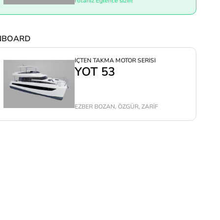
rotanız Eğlence sizin!
NBOARD
İÇTEN TAKMA MOTOR SERİSİ
YOT 53
EZBER BOZAN, ÖZGÜR, ZARİF