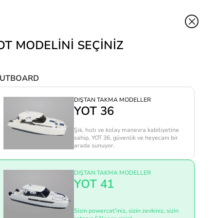
YAPILANDIR
SİZİ ARAYALIM
OT MODELİNİ SEÇİNİZ
BÜLTENE ABONE OLUN
UTBOARD
Abone Ol
DIŞTAN TAKMA MODELLER
YOT 36
Şık, hızlı ve kolay manevra kabiliyetine
sahip, YOT 36, güvenlik ve heyecanı bir
arada sunuyor.
DIŞTAN TAKMA MODELLER
YOT 41
TR - TÜRKÇE
Sizin powercat'iniz, sizin zevkiniz, sizin