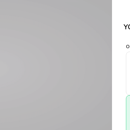
DIŞTAN TAKMA
İÇTEN TAKMA
BAYİLER
ETKİNLİKLER
BLOG
HAKKIMIZDA
Y
S
BAYİ OLUR
O
-POWER.COM
YASAL BİLGİLENDİRME
78 69 68
GİZLİLİK VE ÇEREZ POLİTİKASI
ÇEREZ AYARLARI
R CATAMARANS
NIQUE DU PORT
ET-EN-ROUSSILLON