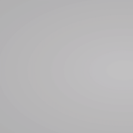
CONTACT U
INFO@YOT
+33 (0)7 88 
YOT POWE
ZONE TECH
66140 CAN
©
2026
YOT POWER CATAMARANS